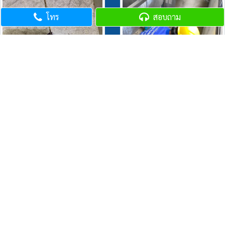
โทร
สอบถาม